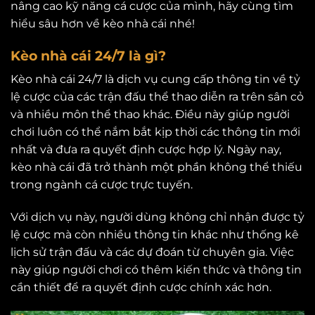
nâng cao kỹ năng cá cược của mình, hãy cùng tìm
hiểu sâu hơn về kèo nhà cái nhé!
Kèo nhà cái 24/7 là gì?
Kèo nhà cái 24/7 là dịch vụ cung cấp thông tin về tỷ
lệ cược của các trận đấu thể thao diễn ra trên sân cỏ
và nhiều môn thể thao khác. Điều này giúp người
chơi luôn có thể nắm bắt kịp thời các thông tin mới
nhất và đưa ra quyết định cược hợp lý. Ngày nay,
kèo nhà cái đã trở thành một phần không thể thiếu
trong ngành cá cược trực tuyến.
Với dịch vụ này, người dùng không chỉ nhận được tỷ
lệ cược mà còn nhiều thông tin khác như thống kê
lịch sử trận đấu và các dự đoán từ chuyên gia. Việc
này giúp người chơi có thêm kiến thức và thông tin
cần thiết để ra quyết định cược chính xác hơn.