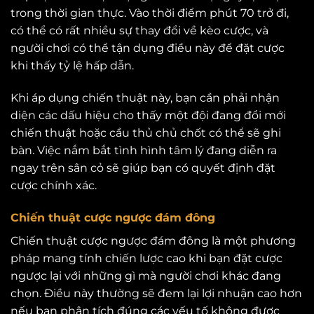
trong thời gian thực. Vào thời điểm phút 70 trở đi,
có thể có rất nhiều sự thay đổi về kèo cược, và
người chơi có thể tận dụng điều này để đặt cược
khi thấy tỷ lệ hấp dẫn.
Khi áp dụng chiến thuật này, bạn cần phải nhận
diện các dấu hiệu cho thấy một đội đang đổi mới
chiến thuật hoặc cầu thủ chủ chốt có thể sẽ ghi
bàn. Việc nắm bắt tình hình tâm lý đang diễn ra
ngay trên sân cỏ sẽ giúp bạn có quyết định đặt
cược chính xác.
Chiến thuật cược ngược đám đông
Chiến thuật cược ngược đám đông là một phương
pháp mang tính chiến lược cao khi bạn đặt cược
ngược lại với những gì mà người chơi khác đang
chọn. Điều này thường sẽ đem lại lợi nhuận cao hơn
nếu bạn phân tích đúng các yếu tố không được