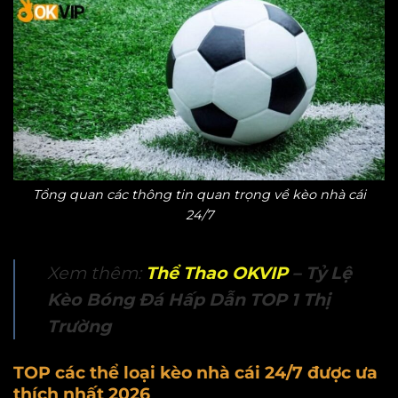
Tổng quan các thông tin quan trọng về kèo nhà cái
24/7
Xem thêm:
Thể Thao OKVIP
– Tỷ Lệ
Kèo Bóng Đá Hấp Dẫn TOP 1 Thị
Trường
TOP các thể loại kèo nhà cái 24/7 được ưa
thích nhất 2026