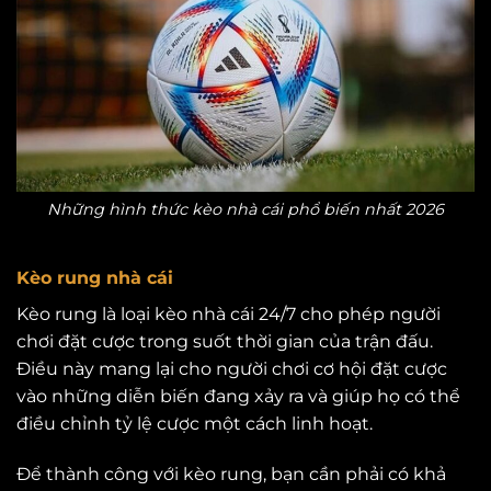
Những hình thức kèo nhà cái phổ biến nhất 2026
Kèo rung nhà cái
Kèo rung là loại kèo nhà cái 24/7 cho phép người
chơi đặt cược trong suốt thời gian của trận đấu.
Điều này mang lại cho người chơi cơ hội đặt cược
vào những diễn biến đang xảy ra và giúp họ có thể
điều chỉnh tỷ lệ cược một cách linh hoạt.
Để thành công với kèo rung, bạn cần phải có khả