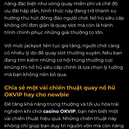
năng đặc biệt như vòng quay miễn phí và chế độ
ưu đãi hấp dẫn, hình thức này đang trở thành xu
hướng thu hút đông đảo người chơi. Nổ hũ siêu cấp
không chỉ đơn giản là quay slot mà còn là hành
trình chinh phục những giải thưởng to lớn.
Với mức jackpot liên tục gia tăng, người chơi càng
có nhiều lý do để quay slot thường xuyên. Nếu bạn
đang tìm kiếm những cơ hội trúng thưởng cực
khủng thì nổ hũ siêu cấp chính là lựa chọn lý tưởng
mà bạn không nên bỏ qua.
Chia sẻ một vài chiến thuật quay nổ hũ
OKVIP hay cho newbie
Để tăng khả năng trúng thưởng và tối ưu hóa trải
nghiệm khi chơi
casino OKVIP
, bạn nên biết một
vài chiến thuật hiệu quả. Những chiến thuật này
không chỉ giúp bạn duy trì nguồn vốn mà còn nâng