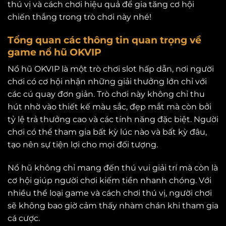
thú vị và cách chơi hiệu quả để gia tăng cơ hội
chiến thắng trong trò chơi này nhé!
Tổng quan các thông tin quan trọng về
game nổ hũ OKVIP
Nổ hũ OKVIP là một trò chơi slot hấp dẫn, nơi người
chơi có cơ hội nhận những giải thưởng lớn chỉ với
các cú quay đơn giản. Trò chơi này không chỉ thu
hút nhờ vào thiết kế màu sắc, đẹp mắt mà còn bởi
tỷ lệ trả thưởng cao và các tính năng đặc biệt. Người
chơi có thể tham gia bất kỳ lúc nào và bất kỳ đâu,
tạo nên sự tiện lợi cho mọi đối tượng.
Nổ hũ không chỉ mang đến thú vui giải trí mà còn là
cơ hội giúp người chơi kiếm tiền nhanh chóng. Với
nhiều thể loại game và cách chơi thú vị, người chơi
sẽ không bao giờ cảm thấy nhàm chán khi tham gia
cá cược.