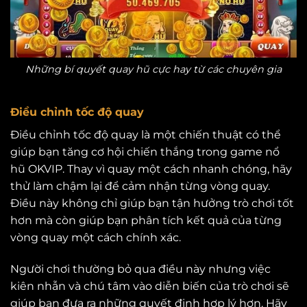
Những bí quyết quay hũ cực hay từ các chuyên gia
Điều chỉnh tốc độ quay
Điều chỉnh tốc độ quay là một chiến thuật có thể
giúp bạn tăng cơ hội chiến thắng trong game nổ
hũ OKVIP. Thay vì quay một cách nhanh chóng, hãy
thử làm chậm lại để cảm nhận từng vòng quay.
Điều này không chỉ giúp bạn tận hưởng trò chơi tốt
hơn mà còn giúp bạn phân tích kết quả của từng
vòng quay một cách chính xác.
Người chơi thường bỏ qua điều này nhưng việc
kiên nhẫn và chú tâm vào diễn biến của trò chơi sẽ
giúp bạn đưa ra những quyết định hợp lý hơn. Hãy