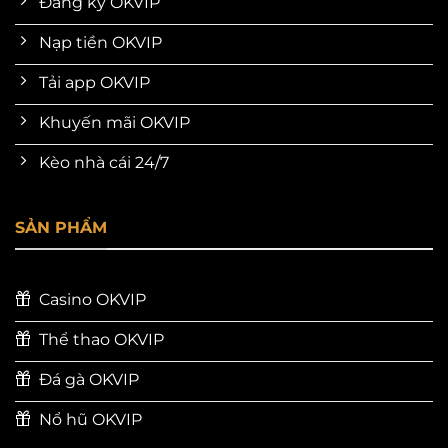
Đăng ký OKVIP
Nạp tiền OKVIP
Tải app OKVIP
Khuyến mãi OKVIP
Kèo nhà cái 24/7
SẢN PHẨM
Casino OKVIP
Thể thao OKVIP
Đá gà OKVIP
Nổ hũ OKVIP