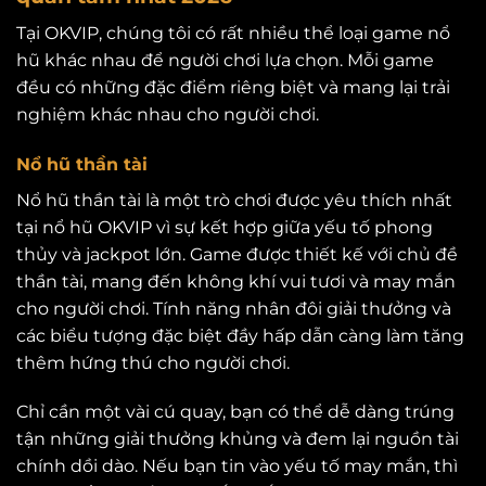
Tại OKVIP, chúng tôi có rất nhiều thể loại game nổ
hũ khác nhau để người chơi lựa chọn. Mỗi game
đều có những đặc điểm riêng biệt và mang lại trải
nghiệm khác nhau cho người chơi.
Nổ hũ thần tài
Nổ hũ thần tài là một trò chơi được yêu thích nhất
tại nổ hũ OKVIP vì sự kết hợp giữa yếu tố phong
thủy và jackpot lớn. Game được thiết kế với chủ đề
thần tài, mang đến không khí vui tươi và may mắn
cho người chơi. Tính năng nhân đôi giải thưởng và
các biểu tượng đặc biệt đầy hấp dẫn càng làm tăng
thêm hứng thú cho người chơi.
Chỉ cần một vài cú quay, bạn có thể dễ dàng trúng
tận những giải thưởng khủng và đem lại nguồn tài
chính dồi dào. Nếu bạn tin vào yếu tố may mắn, thì