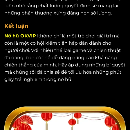
luôn nhớ rằng chất lượng quyết định sẽ mang lại
những phần thưởng xứng đáng hơn số lượng.
Kết luận
Nổ hũ OKVIP
không chỉ là một trò chơi giải trí mà
còn là một cơ hội kiếm tiền hấp dẫn dành cho
người chơi. Với nhiều thể loại game và chiến thuật
đa dạng, bạn có thể dễ dàng nâng cao khả năng
chiến thắng của mình. Hãy áp dụng những bí quyết
mà chúng tôi đã chia sẻ để tối ưu hóa những phút
giây trải nghiệm trong nổ hũ.