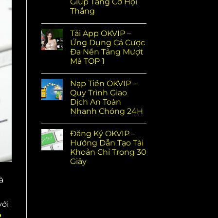
Giúp Tăng Cơ Hội
Thắng
Tải App OKVIP –
Ứng Dụng Cá Cược
Đa Nền Tảng Mượt
Mà TOP 1
Nạp Tiền OKVIP –
Quy Trình Giao
Dịch An Toàn
Nhanh Chóng 24H
Đăng Ký OKVIP –
Hướng Dẫn Tạo Tài
Khoản Chỉ Trong 30
Giây
à
với
P