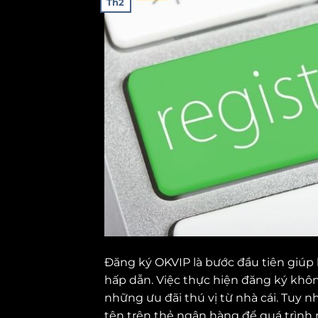
Th2
Đăng ký OKVIP là bước đầu tiên giúp b
hấp dẫn. Việc thực hiện đăng ký khô
những ưu đãi thú vị từ nhà cái. Tuy 
tên trên thẻ ngân hàng để quá trình r