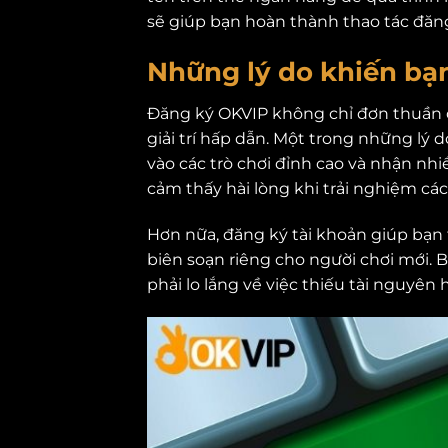
sẽ giúp bạn hoàn thành thao tác đăng
Những lý do khiến bạ
Đăng ký OKVIP không chỉ đơn thuần đ
giải trí hấp dẫn. Một trong những lý 
vào các trò chơi đỉnh cao và nhận nhi
cảm thấy hài lòng khi trải nghiệm cá
Hơn nữa, đăng ký tài khoản giúp bạn
biên soạn riêng cho người chơi mới. 
phải lo lắng về việc thiếu tài nguyên h