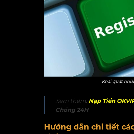
Khái quát nhữ
Xem thêm:
Nạp Tiền OKVI
Chóng 24H
Hướng dẫn chi tiết c