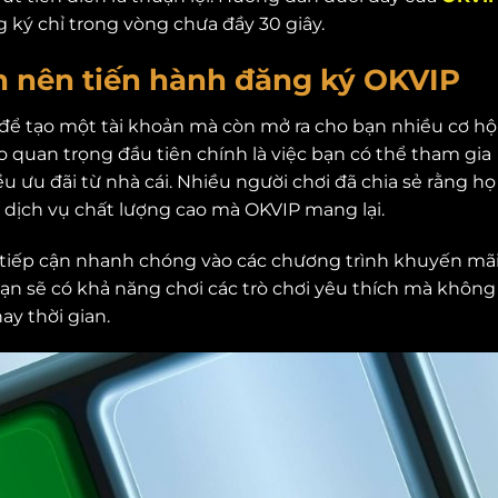
 ký chỉ trong vòng chưa đầy 30 giây.
n nên tiến hành đăng ký OKVIP
ể tạo một tài khoản mà còn mở ra cho bạn nhiều cơ hộ
do quan trọng đầu tiên chính là việc bạn có thể tham gia
ều ưu đãi từ nhà cái. Nhiều người chơi đã chia sẻ rằng họ
c dịch vụ chất lượng cao mà OKVIP mang lại.
 tiếp cận nhanh chóng vào các chương trình khuyến mã
Bạn sẽ có khả năng chơi các trò chơi yêu thích mà không
ay thời gian.