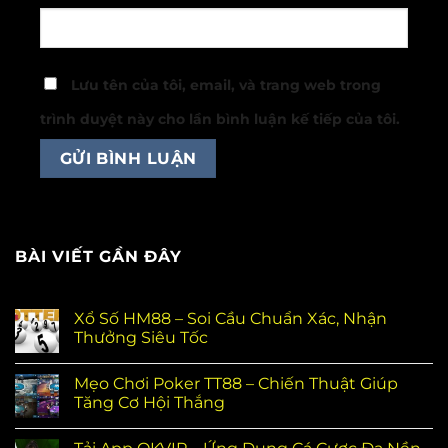
Lưu tên của tôi, email, và trang web trong
trình duyệt này cho lần bình luận kế tiếp của tôi.
BÀI VIẾT GẦN ĐÂY
Xổ Số HM88 – Soi Cầu Chuẩn Xác, Nhận
Thưởng Siêu Tốc
Mẹo Chơi Poker TT88 – Chiến Thuật Giúp
Tăng Cơ Hội Thắng