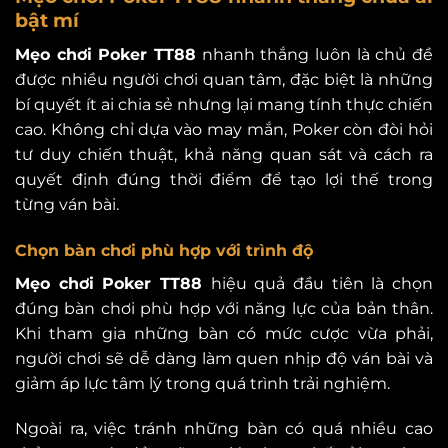
bật mí
Mẹo chơi Poker TT88
nhanh thắng luôn là chủ đề
được nhiều người chơi quan tâm, đặc biệt là những
bí quyết ít ai chia sẻ nhưng lại mang tính thực chiến
cao. Không chỉ dựa vào may mắn, Poker còn đòi hỏi
tư duy chiến thuật, khả năng quan sát và cách ra
quyết định đúng thời điểm để tạo lợi thế trong
từng ván bài.
Chọn bàn chơi phù hợp với trình độ
Mẹo chơi Poker TT88
hiệu quả đầu tiên là chọn
đúng bàn chơi phù hợp với năng lực của bản thân.
Khi tham gia những bàn có mức cược vừa phải,
người chơi sẽ dễ dàng làm quen nhịp độ ván bài và
giảm áp lực tâm lý trong quá trình trải nghiệm.
Ngoài ra, việc tránh những bàn có quá nhiều cao