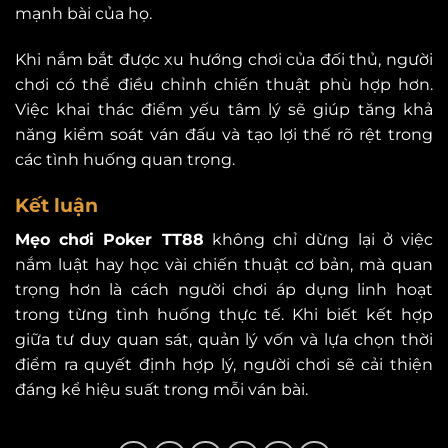
mạnh bài của họ.
Khi nắm bắt được xu hướng chơi của đối thủ, người
chơi có thể điều chỉnh chiến thuật phù hợp hơn.
Việc khai thác điểm yếu tâm lý sẽ giúp tăng khả
năng kiểm soát ván đấu và tạo lợi thế rõ rệt trong
các tình huống quan trọng.
Kết luận
Mẹo chơi Poker TT88
không chỉ dừng lại ở việc
nắm luật hay học vài chiến thuật cơ bản, mà quan
trọng hơn là cách người chơi áp dụng linh hoạt
trong từng tình huống thực tế. Khi biết kết hợp
giữa tư duy quan sát, quản lý vốn và lựa chọn thời
điểm ra quyết định hợp lý, người chơi sẽ cải thiện
đáng kể hiệu suất trong mỗi ván bài.