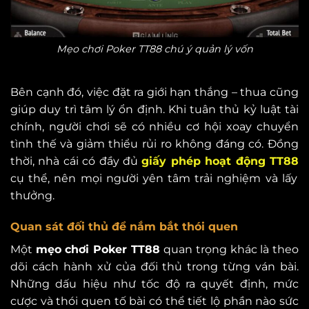
Mẹo chơi Poker TT88 chú ý quản lý vốn
Bên cạnh đó, việc đặt ra giới hạn thắng – thua cũng
giúp duy trì tâm lý ổn định. Khi tuân thủ kỷ luật tài
chính, người chơi sẽ có nhiều cơ hội xoay chuyển
tình thế và giảm thiểu rủi ro không đáng có. Đồng
thời, nhà cái có đầy đủ
giấy phép hoạt động TT88
cụ thể, nên mọi người yên tâm trải nghiệm và lấy
thưởng.
Quan sát đối thủ để nắm bắt thói quen
Một
mẹo chơi Poker TT88
quan trọng khác là theo
dõi cách hành xử của đối thủ trong từng ván bài.
Những dấu hiệu như tốc độ ra quyết định, mức
cược và thói quen tố bài có thể tiết lộ phần nào sức