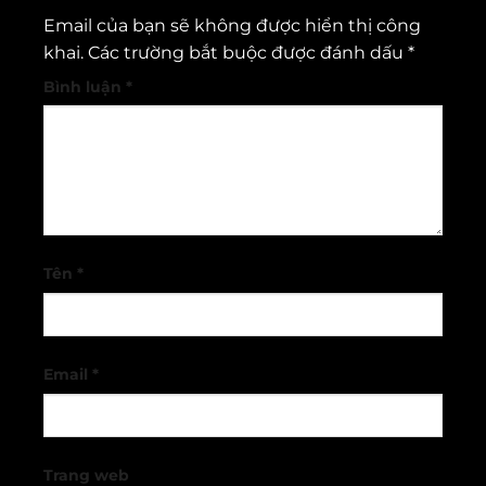
Email của bạn sẽ không được hiển thị công
khai.
Các trường bắt buộc được đánh dấu
*
Bình luận
*
Tên
*
Email
*
Trang web